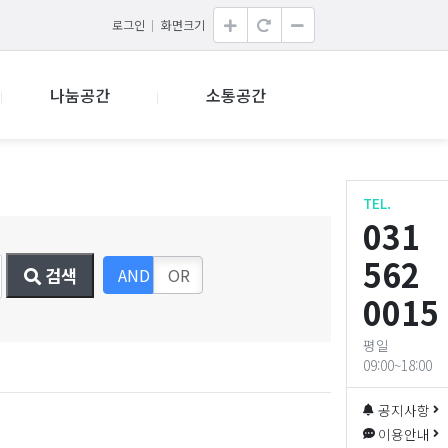
로그인
화면크기
나눔공간
소통공간
TEL.
031
562
AND
OR
검색
0015
평일
09:00~18:00
공지사항
이용안내