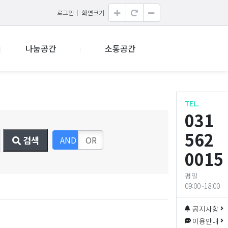
로그인
화면크기
나눔공간
소통공간
TEL.
031
562
AND
OR
검색
0015
평일
09:00~18:00
공지사항
이용안내