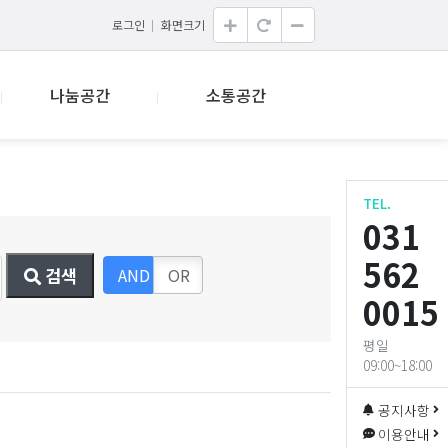
로그인
화면크기
나눔공간
소통공간
TEL.
031
562
AND
OR
검색
0015
평일
09:00~18:00
공지사항
이용안내